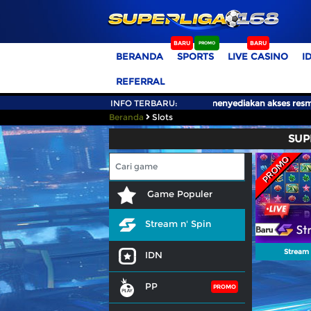
BARU
BARU
PROMO
BERANDA
SPORTS
LIVE CASINO
I
REFERRAL
INFO TERBARU:
Superliga168 menyediakan akses resmi unt
Beranda
Slots
SUP
PROMO
Game Populer
Stream n' Spin
Stream 
IDN
PP
PROMO