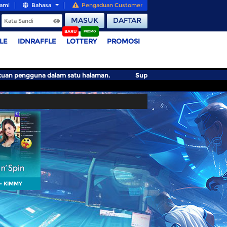
ami
Bahasa
Pengaduan Customer
DAFTAR
BARU
PROMO
LE
IDNRAFFLE
LOTTERY
PROMOSI
 pengguna dalam satu halaman.
Superliga168 menyediakan akses re
 - KIMMY