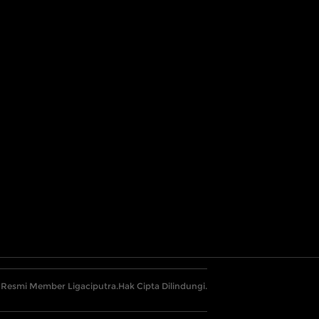
 Resmi Member Ligaciputra.Hak Cipta Dilindungi.