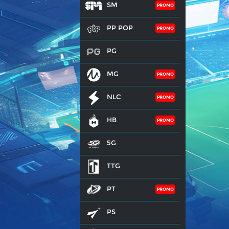
SM
PROMO
PP POP
PROMO
PG
MG
PROMO
NLC
PROMO
HB
PROMO
5G
TTG
PT
PROMO
PS