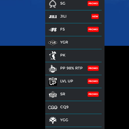
SG
PROMO
JILI
NEW
FS
PROMO
YGR
PK
PP 98% RTP
PROMO
LVL UP
PROMO
SR
PROMO
CQ9
YGG