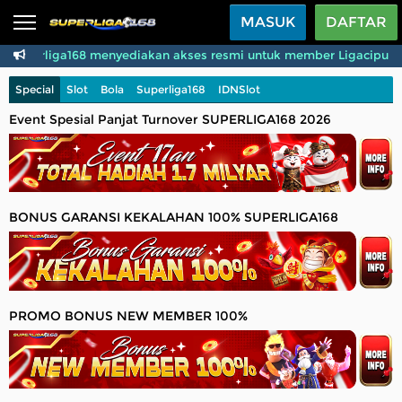
Beranda
MASUK
DAFTAR
Superliga168 menyediakan akses resmi untuk member Ligaciputra d
Sports
BARU
PROMO
Special
Slot
Bola
Superliga168
IDNSlot
Live Casino
BARU
Event Spesial Panjat Turnover SUPERLIGA168 2026
IDNPoker
BARU
Slots
PROMO
IDNLIVE
BARU
BONUS GARANSI KEKALAHAN 100% SUPERLIGA168
Stream N Spin
Arcade
PROMO
Table Games
PROMO BONUS NEW MEMBER 100%
Lottery
BARU
PROMO
IDNRaffle